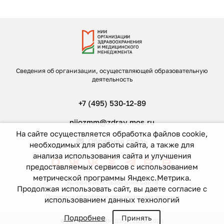
Сведения об организации, осуществляющей образовательную
деятельность
+7 (495) 530-12-89
niiozmm@zdrav.mos.ru
На сайте осуществляется обработка файлов cookie,
Обратная связь
необходимых для работы сайта, а также для
анализа использования сайта и улучшения
предоставляемых сервисов с использованием
метрической программы Яндекс.Метрика.
Условия использования Сайта
Продолжая использовать сайт, вы даете согласие с
Политика обработки персональных данных
использованием данных технологий
Подробнее
Принять
© ГБУ «НИИОЗММ ДЗМ», 2019—2026