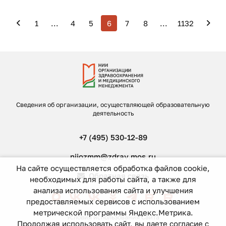
1
...
4
5
6
7
8
...
1132
Сведения об организации, осуществляющей образовательную
деятельность
+7 (495) 530-12-89
niiozmm@zdrav.mos.ru
На сайте осуществляется обработка файлов cookie,
Обратная связь
необходимых для работы сайта, а также для
анализа использования сайта и улучшения
предоставляемых сервисов с использованием
метрической программы Яндекс.Метрика.
Условия использования Сайта
Продолжая использовать сайт, вы даете согласие с