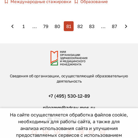
Международные стажировки
Образование
1
...
79
80
81
82
83
...
87
Сведения об организации, осуществляющей образовательную
деятельность
+7 (495) 530-12-89
niiozmm@zdrav.mos.ru
На сайте осуществляется обработка файлов cookie,
Обратная связь
необходимых для работы сайта, а также для
анализа использования сайта и улучшения
предоставляемых сервисов с использованием