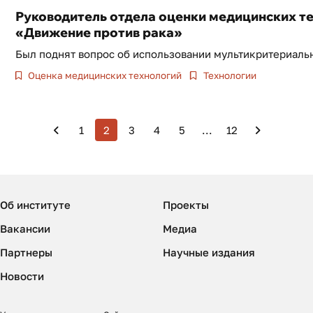
Руководитель отдела оценки медицинских т
«Движение против рака»
Был поднят вопрос об использовании мультикритериаль
Оценка медицинских технологий
Технологии
1
2
3
4
5
...
12
Об институте
Проекты
Вакансии
Медиа
Партнеры
Научные издания
Новости