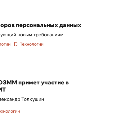
торов персональных данных
твующий новым требованиям
логии
Технологии
ОЗММ примет участие в
МТ
Александр Толкушин
ехнологии