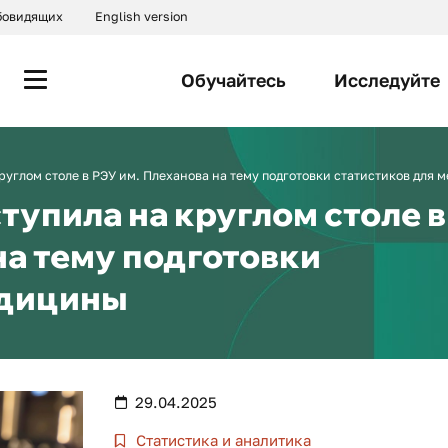
абовидящих
English version
Обучайтесь
Исследуйте
руглом столе в РЭУ им. Плеханова на тему подготовки статистиков для 
тупила на круглом столе в
на тему подготовки
едицины
29.04.2025
Статистика и аналитика