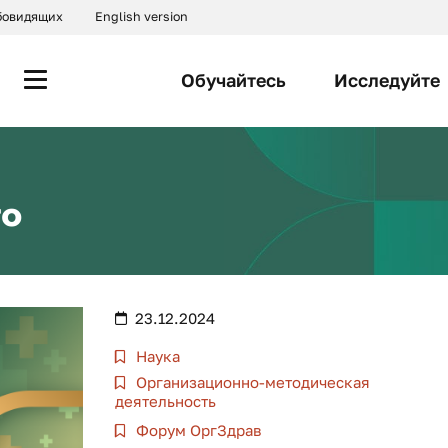
абовидящих
English version
Обучайтесь
Исследуйте
го
23.12.2024
Наука
Организационно-методическая
деятельность
Форум ОргЗдрав