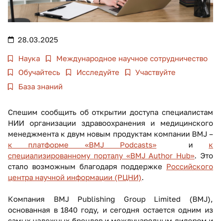
28.03.2025
Наука
Международное научное сотрудничество
Обучайтесь
Исследуйте
Участвуйте
База знаний
Спешим сообщить об открытии доступа специалистам
НИИ организации здравоохранения и медицинского
менеджмента к двум новым продуктам компании BMJ –
к платформе «BMJ Podcasts»
и
к
специализированному порталу «BMJ Author Hub»
. Это
стало возможным благодаря поддержке
Российского
центра научной информации (РЦНИ)
.
Компания BMJ Publishing Group Limited (BMJ),
основанная в 1840 году, и сегодня остается одним из
самых надежных брендов и международным лидером и