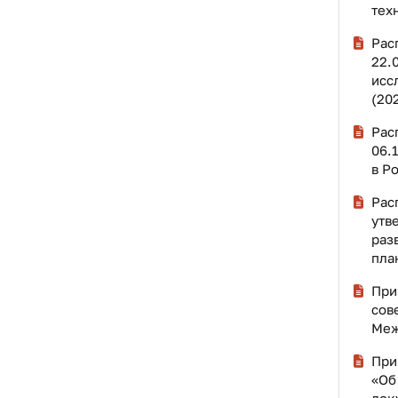
тех
Рас
22.
исс
(20
Рас
06.
в Р
Рас
утв
раз
пла
При
сов
Меж
При
«Об
док