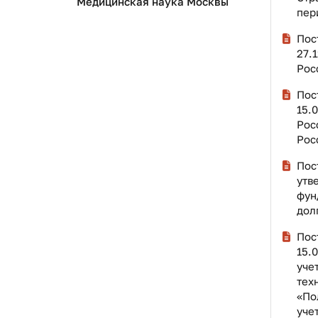
Медицинская наука Москвы
пер
Пос
27.
Рос
Пос
15.
Рос
Рос
Пос
утв
фун
дол
Пос
15.
уче
тех
«По
уче