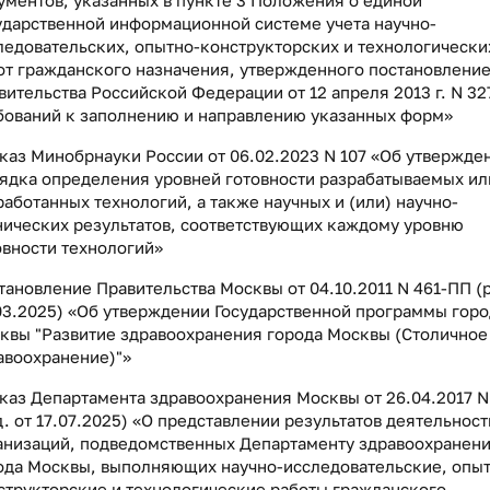
ударственной информационной системе учета научно-
ледовательских, опытно-конструкторских и технологически
от гражданского назначения, утвержденного постановлени
вительства Российской Федерации от 12 апреля 2013 г. N 32
бований к заполнению и направлению указанных форм»
каз Минобрнауки России от 06.02.2023 N 107 «Об утвержде
ядка определения уровней готовности разрабатываемых ил
работанных технологий, а также научных и (или) научно-
нических результатов, соответствующих каждому уровню
овности технологий»
тановление Правительства Москвы от 04.10.2011 N 461-ПП (р
03.2025) «Об утверждении Государственной программы горо
квы "Развитие здравоохранения города Москвы (Столичное
авоохранение)"»
каз Департамента здравоохранения Москвы от 26.04.2017 N
д. от 17.07.2025) «О представлении результатов деятельност
анизаций, подведомственных Департаменту здравоохранен
ода Москвы, выполняющих научно-исследовательские, опыт
структорские и технологические работы гражданского