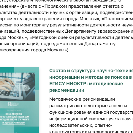
начения»
(вместе с «Порядком представления отчетов о
ультатах деятельности научных организаций, подведомстве
артаменту здравоохранения города Москвы», «Положением
иссии по мониторингу результативности деятельности науч
анизаций, подведомственных Департаменту здравоохранен
ода Москвы», «Методикой оценки результативности деятел
чных организаций, подведомственных Департаменту
авоохранения города Москвы»)
Состав и структура научно-технич
информации и методы ее поиска в
ЕГИСУ НИОКТР: методические
рекомендации
Методические рекомендации
рассматривают некоторые аспекты
функционирования единой государст
информационной системы учета науч
исследовательских, опытно-
конструкторских и технологических 