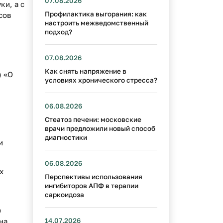
07.08.2026
ки, а с
Профилактика выгорания: как
сов
настроить межведомственный
подход?
07.08.2026
Как снять напряжение в
) «О
условиях хронического стресса?
06.08.2026
Стеатоз печени: московские
врачи предложили новый способ
диагностики
и
06.08.2026
х
Перспективы использования
ингибиторов АПФ в терапии
саркоидоза
О
на
14.07.2026