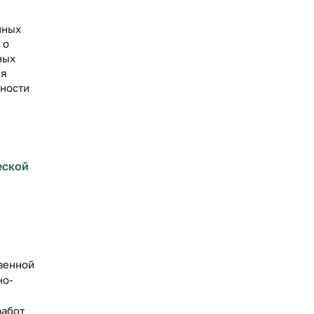
нных
 о
ных
ия
ьности
еской
венной
но-
работ