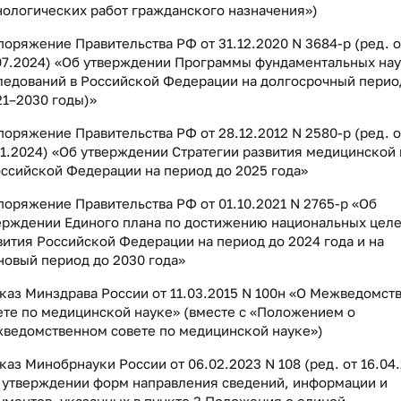
нологических работ гражданского назначения»)
поряжение Правительства РФ от 31.12.2020 N 3684-р (ред. о
07.2024) «Об утверждении Программы фундаментальных на
ледований в Российской Федерации на долгосрочный перио
21–2030 годы)»
поряжение Правительства РФ от 28.12.2012 N 2580-р (ред. о
11.2024) «Об утверждении Стратегии развития медицинской
оссийской Федерации на период до 2025 года»
поряжение Правительства РФ от 01.10.2021 N 2765-р «Об
ерждении Единого плана по достижению национальных цел
вития Российской Федерации на период до 2024 года и на
новый период до 2030 года»
каз Минздрава России от 11.03.2015 N 100н «О Межведомст
ете по медицинской науке»
(вместе с «Положением о
ведомственном совете по медицинской науке»)
каз Минобрнауки России от 06.02.2023 N 108 (ред. от 16.04
 утверждении форм направления сведений, информации и
ументов, указанных в пункте 3 Положения о единой