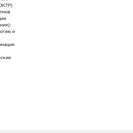
ИОКТР)
итмов
ции
ния):
огию и
рмации
еские