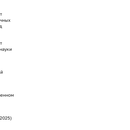
т
учных
д
т
 науки
ей
венном
.2025)