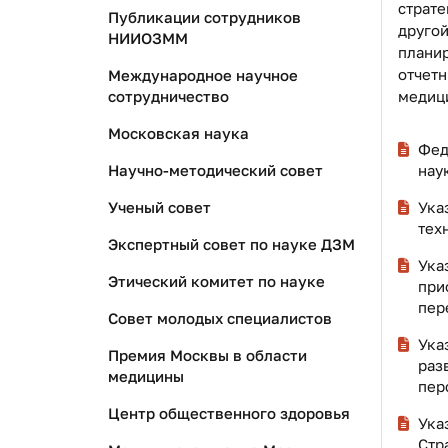
страте
Публикации сотрудников
друго
НИИОЗММ
планир
отчетн
Международное научное
сотрудничество
медиц
Московская наука
Фед
Научно-методический совет
нау
Ученый совет
Ука
тех
Экспертный совет по науке ДЗМ
Ука
Этический комитет по науке
при
пер
Совет молодых специалистов
Ука
Премия Москвы в области
раз
медицины
пер
Центр общественного здоровья
Ука
Стр