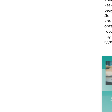
наз
рез
Деп
ком
орг
гор
нау
здр