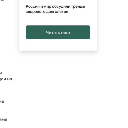
Россия и мир обсудили тренды
здорового долголетия
Читать еще
ы
ции на
ме
теме