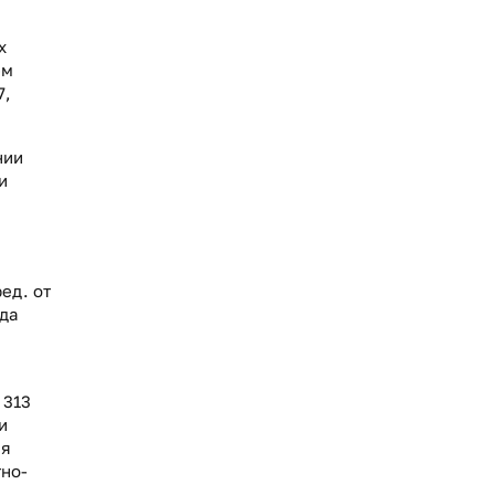
х
ем
7,
нии
и
ед. от
да
 313
и
ия
но-