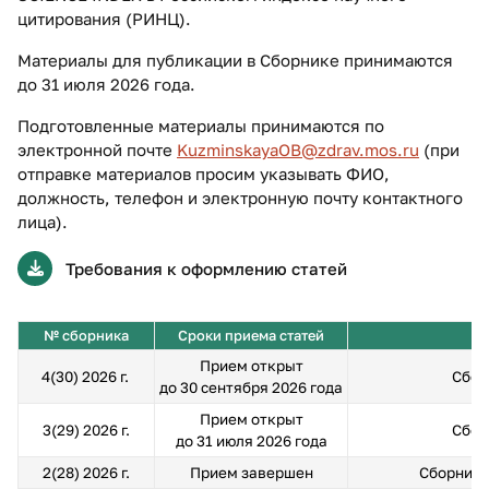
цитирования (РИНЦ).
Материалы для публикации в Сборнике принимаются
до 31 июля 2026 года.
Подготовленные материалы принимаются по
электронной почте
KuzminskayaOB@zdrav.mos.ru
(при
отправке материалов просим указывать ФИО,
должность, телефон и электронную почту контактного
лица).
Требования к оформлению статей
№ сборника
Сроки приема статей
Прием открыт
4(30) 2026 г.
Сбор
до 30 сентября 2026 года
Прием открыт
3(29) 2026 г.
Сбор
до 31 июля 2026 года
2(28) 2026 г.
Прием завершен
Сборник 