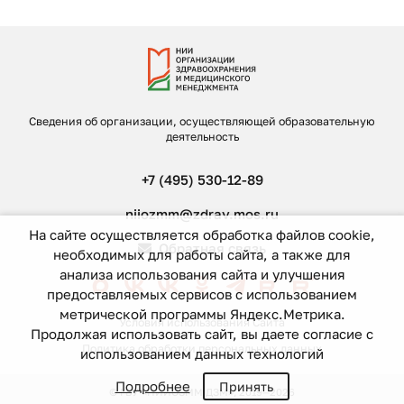
Сведения об организации, осуществляющей образовательную
деятельность
+7 (495) 530-12-89
niiozmm@zdrav.mos.ru
На сайте осуществляется обработка файлов cookie,
Обратная связь
необходимых для работы сайта, а также для
анализа использования сайта и улучшения
предоставляемых сервисов с использованием
метрической программы Яндекс.Метрика.
Условия использования Сайта
Продолжая использовать сайт, вы даете согласие с
Политика обработки персональных данных
использованием данных технологий
Подробнее
Принять
© ГБУ «НИИОЗММ ДЗМ», 2019—2026