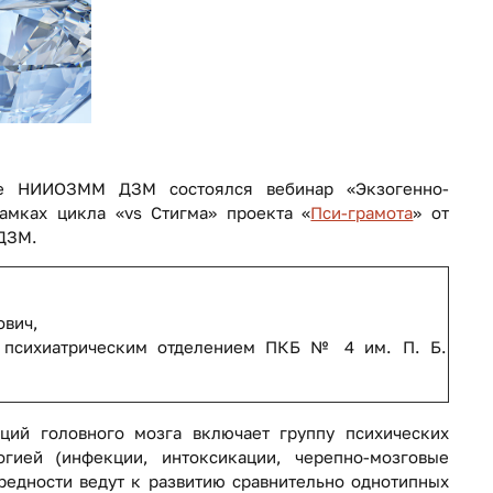
ке НИИОЗММ ДЗМ состоялся вебинар «Экзогенно-
амках цикла «vs Стигма» проекта «
Пси-грамота
» от
 ДЗМ.
ович,
й психиатрическим отделением ПКБ № 4 им. П. Б.
ций головного мозга включает группу психических
гией (инфекции, интоксикации, черепно-мозговые
вредности ведут к развитию сравнительно однотипных