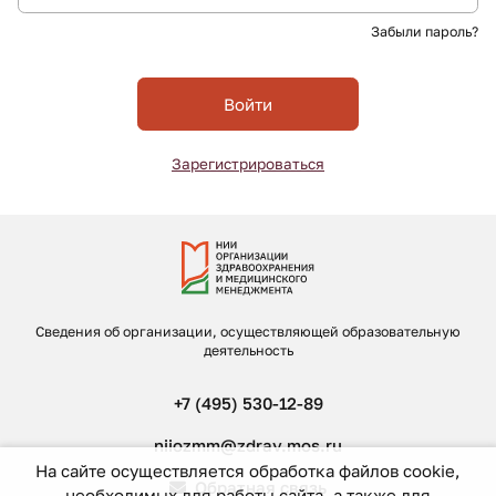
Забыли пароль?
Войти
Зарегистрироваться
Сведения об организации, осуществляющей образовательную
деятельность
+7 (495) 530-12-89
niiozmm@zdrav.mos.ru
На сайте осуществляется обработка файлов cookie,
Обратная связь
необходимых для работы сайта, а также для