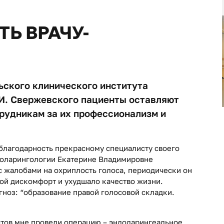
Ь ВРАЧУ-
ьского клинического института
 И. Свержевского пациенты оставляют
рудникам за их профессионализм и
 благодарность прекрасному специалисту своего
ноларингологии Екатерине Владимировне
с жалобами на охриплость голоса, периодически он
шой дискомфорт и ухудшало качество жизни.
гноз: “образование правой голосовой складки.
стов мне провели операцию – эндоларингеальное