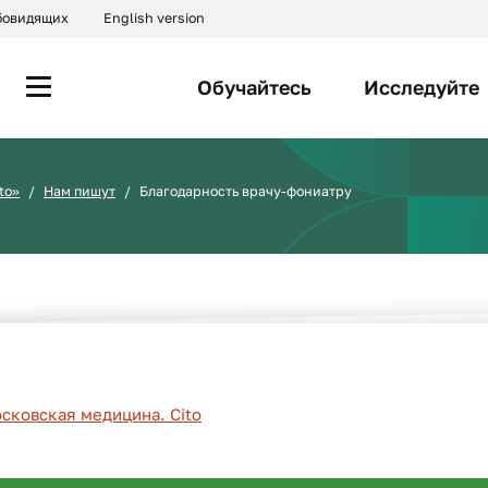
абовидящих
English version
Обучайтесь
Исследуйте
to»
Нам пишут
Благодарность врачу-фониатру