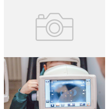
16.03.2026
№ 9 (407)
Сохранить зрение детям
Столичные офтальмологи разработали и внедрили
новый комбинированный метод лечения болезни
Коатса, редкого врождённого заболевания глаз у
детей.