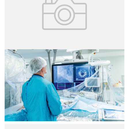
06.04.2026
№ 12 (410)
Высокие технологии для здоровья
За пять лет объём высоко-технологичного лечения в
Москве вырос почти на 50%. Инновационные
возможности медицины доступны как взрослым, так и
детям. Об этом мэр Москвы Сергей Собянин рассказал
в мессенджере MAX.