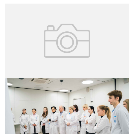
20.04.2026
№ 14 (412)
Почётный статус
Получить статус «Московский врач», сдав
соответствующий экзамен, сегодня могут врачи 62
специальностей – приблизительно 85% столичных
докторов. Об этом в своём блоге рассказал мэр
Москвы Сергей Собянин.