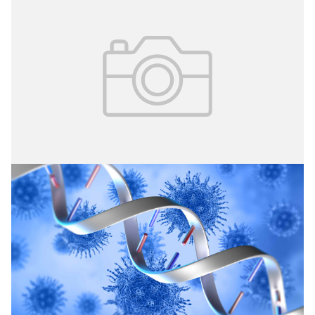
06.04.2026
№ 12 (410)
Борьба с инфекциями
8 апреля на цифровой платформе «Московская
медицина. Мероприятия» состоится научно-
практическая конференция «Внутрибольничные
инфекции в медицинских учреждениях различного
профиля, риски, профилактика, лечение
осложнений».