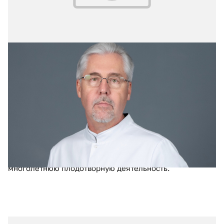
23.03.2026
№ 10 (408)
Заслуженное признание труда
Президент Российской Федерации В.В. Путин
поздравил с юбилеем Алексея Шабунина, директора
Московского многопрофильного научно-клинического
центра имени С.П. Боткина, академика РАН, а также
подписал указ о его награждении орденом «За заслуги
перед Отечеством» IV степени за большой вклад в
развитие медицинской науки и здравоохранения и за
многолетнюю плодотворную деятельность.