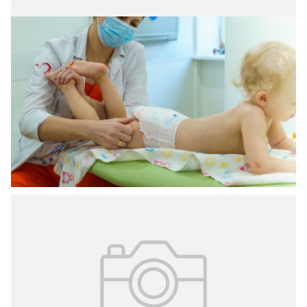
23.03.2026
№ 10 (408)
Тонкости аллергологии
28 марта на цифровой платформе «Московская
медицина. Мероприятия» состоится вебинар
«Аллергология-иммунология в педиатрии: от теории к
практике».