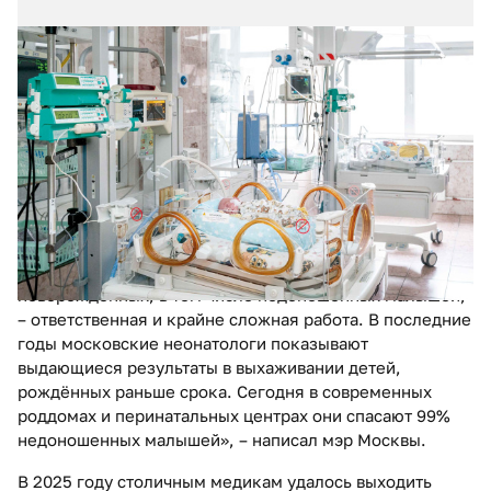
13.04.2026
№ 13 (361)
Помощь самым маленьким
5 апреля в России отмечался День неонатолога –
праздник врачей, которые заботятся о
новорождённых, в том числе о детях, появившихся на
свет раньше срока. В мессенджере MAX специалистов
поздравил мэр Москвы Сергей Собянин.
«Забота о здоровье самых маленьких пациентов –
новорождённых, в том числе недоношенных малышей,
– ответственная и крайне сложная работа. В последние
годы московские неонатологи показывают
выдающиеся результаты в выхаживании детей,
рождённых раньше срока. Сегодня в современных
роддомах и перинатальных центрах они спасают 99%
недоношенных малышей», – написал мэр Москвы.
В 2025 году столичным медикам удалось выходить