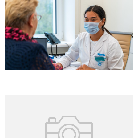
13.04.2026
№ 13 (361)
Ведение пациентов со старческой
астенией
16 апреля на цифровой платформе «Московская
медицина. Мероприятия» состоится вебинар для
специалистов первичного звена, а также врачей-
гериатров и неврологов, посвящённый ведению
пожилых пациентов с синдромом старческой астении.