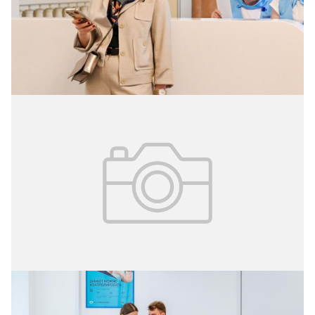
госпитализации» электронной медкарты (ЭМК) более
27 миллионов раз.
20.04.2026
№ 14 (412)
Цифровая модернизация