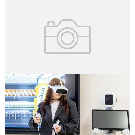
23.03.2026
№ 10 (408)
Технологии, которые творят чудеса
Москва создаёт отечественные разработки для
комплексной реабилитации детей с инвалидностью.
О внедряемых проектах рассказала заместитель мэра
Москвы по вопросам социального развития Анастасия
Ракова: