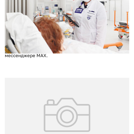
пациентов
Два года назад в столичных больницах запустили
цифровой сервис СМС-информирования родственников
о состоянии пациентов в реанимации. За это время
было отправлено более 300 тысяч сообщений. Сейчас
сервис действует во всех взрослых многопрофильных
стационарах Москвы, отметил Сергей Собянин в
мессенджере MAX.