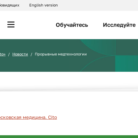
абовидящих
English version
Обучайтесь
Исследуйте
to»
Новости
Прорывные медтехнологии