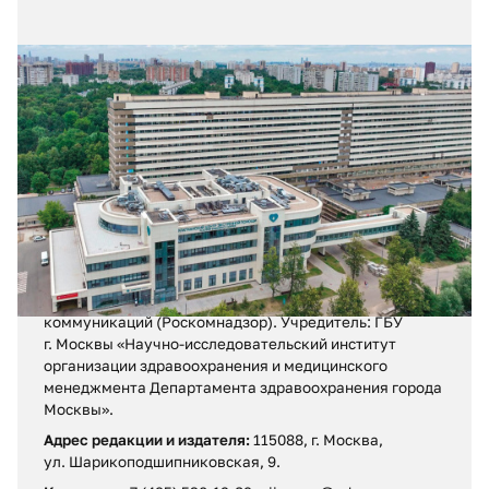
19.07.2026
№ 27 (425)
Реконструкция больницы
Регистрационное свидетельство ПИ № ФС 77 – 71880
от 13 декабря 2017 г.
Выдано Федеральной службой по надзору в сфере
связи, информационных технологий и массовых
коммуникаций (Роскомнадзор). Учредитель: ГБУ
г. Москвы «Научно-исследовательский институт
организации здравоохранения и медицинского
менеджмента Департамента здравоохранения города
Москвы».
Адрес редакции и издателя:
115088, г. Москва,
ул. Шарикоподшипниковская, 9.