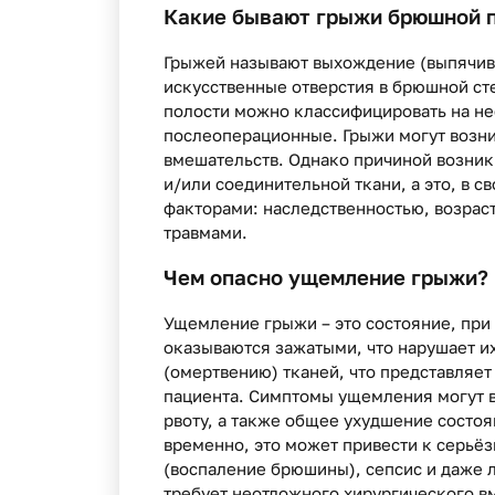
Какие бывают грыжи брюшной 
Грыжей называют выхождение (выпячива
искусственные отверстия в брюшной ст
полости можно классифицировать на не
послеоперационные. Грыжи могут возни
вмешательств. Однако причиной возник
и/или соединительной ткани, а это, в 
факторами: наследственностью, возрас
травмами.
Чем опасно ущемление грыжи?
Ущемление грыжи – это состояние, при
оказываются зажатыми, что нарушает и
(омертвению) тканей, что представляет
пациента. Симптомы ущемления могут в
рвоту, а также общее ухудшение состоя
временно, это может привести к серьё
(воспаление брюшины), сепсис и даже
требует неотложного хирургического в