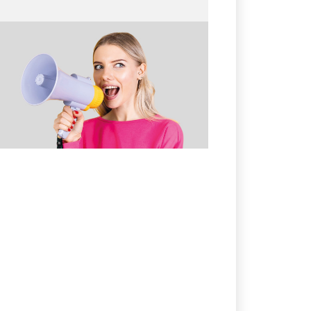
13.04.2026
№ 13 (361)
От шёпота до крика