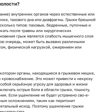
полости?
ние) внутренних органов через естественные или
енке, тазового дна или диафрагмы. Грыжи брюшной
сколько типов: паховые, бедренные, пупочные и
кать после травмы или хирургических
новения грыж является слабость мышечного слоя
свою очередь, может быть вызвано различными
том, физической нагрузкой, ожирением или
 котором органы, находящиеся в грыжевом мешке,
х кровоснабжение. Это может привести к некрозу
 собой серьёзную угрозу для здоровья и жизни
ключать острые боли в области грыжи, тошноту,
ния. Если ущемление не будет устранено сво-е-
зным осложнениям, таким как перитонит
 летальный исход. Поэтому ущемление грыжи
мешательства.