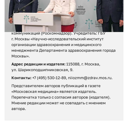
Регистрационное свидетельство ПИ № ФС 77 – 71880
от 13 декабря 2017 г.
Выдано Федеральной службой по надзору в сфере
связи, информационных технологий и массовых
коммуникаций (Роскомнадзор). Учредитель: ГБУ
г. Москвы «Научно-исследовательский институт
организации здравоохранения и медицинского
менеджмента Департамента здравоохранения города
Москвы».
Адрес редакции и издателя:
115088, г. Москва,
ул. Шарикоподшипниковская, 9.
Контакты:
+7 (495) 530-12-89, niiozmm@zdrav.mos.ru.
Представителем авторов публикаций в газете
«Московская медицина» является издатель.
Перепечатка только с согласия авторов (издателя).
Мнение редакции может не совпадать c мнением
автора.