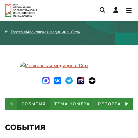
Газета «Московская медицина. Cito»
СОБЫТИЯ
ТЕМА НОМЕРА
РЕПОРТАЖ
Т
СОБЫТИЯ