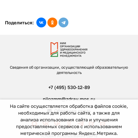
Поделиться:
Сведения об организации, осуществляющей образовательную
деятельность
+7 (495) 530-12-89
niiozmm@zdrav.mos.ru
На сайте осуществляется обработка файлов cookie,
Обратная связь
необходимых для работы сайта, а также для
анализа использования сайта и улучшения
предоставляемых сервисов с использованием
метрической программы Яндекс.Метрика.
Условия использования Сайта