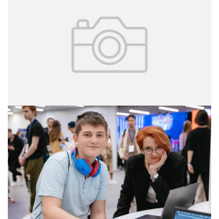
22.10.2024
Анастасия Ракова рассказала о
программе осеннего фестиваля
колледжей в столице
С 26 октября по 2 ноября в Москве пройдет осенний
фестиваль колледжей для девятиклассников и их
родителей. Об этом сообщила Анастасия Ракова,
заместитель мэра Москвы по вопросам социального