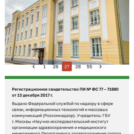
Обновления в Боткинской больнице
В Московском многопрофильном научно-клиническом
центре имени С. П. Боткина завершились основные
работы по обновлению корпуса № 2.
1
26
27
28
55
Регистрационное свидетельство ПИ № ФС 77 – 71880
от 13 декабря 2017 г.
Выдано Федеральной службой по надзору в сфере
связи, информационных технологий и массовых
коммуникаций (Роскомнадзор). Учредитель: ГБУ
г. Москвы «Научно-исследовательский институт
организации здравоохранения и медицинского
менеджмента Департамента здравоохранения города