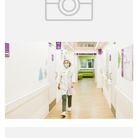
28.10.2024
№ 41(340)
Пять детских поликлиник
После реконструкции открылись пять детских
городских поликлиник в районах Очаково-
Матвеевское, Бирюлёво Восточное, Ховрино,
Текстильщики и Строгино.