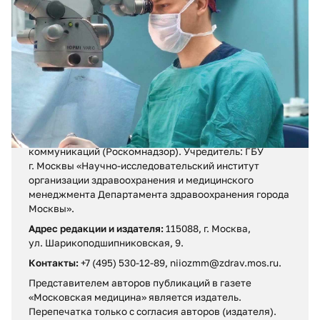
Травма из-за кольца
Регистрационное свидетельство ПИ № ФС 77 – 71880
от 13 декабря 2017 г.
Выдано Федеральной службой по надзору в сфере
связи, информационных технологий и массовых
коммуникаций (Роскомнадзор). Учредитель: ГБУ
г. Москвы «Научно-исследовательский институт
организации здравоохранения и медицинского
менеджмента Департамента здравоохранения города
Москвы».
Адрес редакции и издателя:
115088, г. Москва,
ул. Шарикоподшипниковская, 9.
Контакты:
+7 (495) 530-12-89, niiozmm@zdrav.mos.ru.
Представителем авторов публикаций в газете
«Московская медицина» является издатель.
Перепечатка только с согласия авторов (издателя).