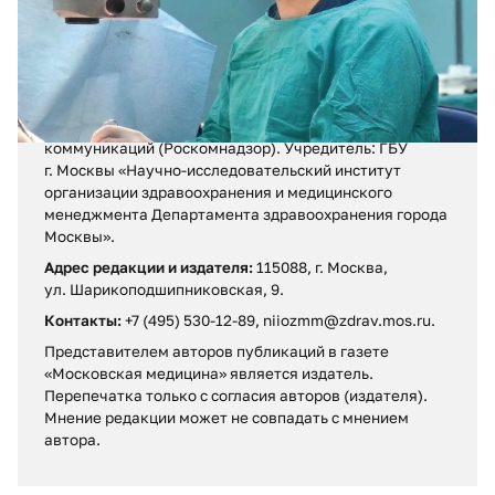
Регистрационное свидетельство ПИ № ФС 77 – 71880
от 13 декабря 2017 г.
Выдано Федеральной службой по надзору в сфере
связи, информационных технологий и массовых
коммуникаций (Роскомнадзор). Учредитель: ГБУ
г. Москвы «Научно-исследовательский институт
организации здравоохранения и медицинского
менеджмента Департамента здравоохранения города
Москвы».
Адрес редакции и издателя:
115088, г. Москва,
ул. Шарикоподшипниковская, 9.
Контакты:
+7 (495) 530-12-89, niiozmm@zdrav.mos.ru.
Представителем авторов публикаций в газете
«Московская медицина» является издатель.
Перепечатка только с согласия авторов (издателя).
Мнение редакции может не совпадать c мнением
автора.