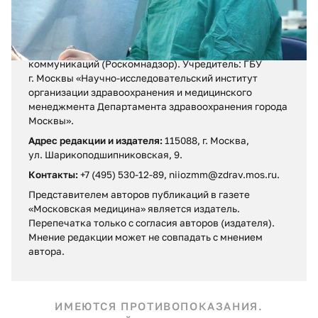
Регистрационное свидетельство ПИ № ФС 77 – 71880
от 13 декабря 2017 г.
Выдано Федеральной службой по надзору в сфере
связи, информационных технологий и массовых
коммуникаций (Роскомнадзор). Учредитель: ГБУ
г. Москвы «Научно-исследовательский институт
организации здравоохранения и медицинского
менеджмента Департамента здравоохранения города
Москвы».
Адрес редакции и издателя:
115088, г. Москва,
ул. Шарикоподшипниковская, 9.
Контакты:
+7 (495) 530-12-89, niiozmm@zdrav.mos.ru.
Представителем авторов публикаций в газете
«Московская медицина» является издатель.
Перепечатка только с согласия авторов (издателя).
Мнение редакции может не совпадать c мнением
автора.
ИМЕЮТСЯ ПРОТИВОПОКАЗАНИЯ.