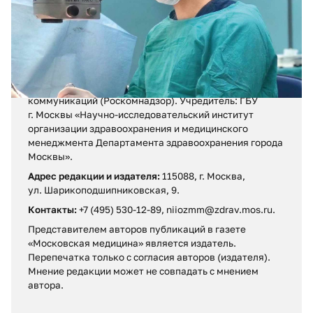
Регистрационное свидетельство ПИ № ФС 77 – 71880
от 13 декабря 2017 г.
Выдано Федеральной службой по надзору в сфере
связи, информационных технологий и массовых
коммуникаций (Роскомнадзор). Учредитель: ГБУ
г. Москвы «Научно-исследовательский институт
организации здравоохранения и медицинского
менеджмента Департамента здравоохранения города
Москвы».
Адрес редакции и издателя:
115088, г. Москва,
ул. Шарикоподшипниковская, 9.
Контакты:
+7 (495) 530-12-89, niiozmm@zdrav.mos.ru.
Представителем авторов публикаций в газете
«Московская медицина» является издатель.
Перепечатка только с согласия авторов (издателя).
Мнение редакции может не совпадать c мнением
автора.