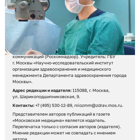
Регистрационное свидетельство ПИ № ФС 77 – 71880
от 13 декабря 2017 г.
Выдано Федеральной службой по надзору в сфере
связи, информационных технологий и массовых
коммуникаций (Роскомнадзор). Учредитель: ГБУ
г. Москвы «Научно-исследовательский институт
организации здравоохранения и медицинского
менеджмента Департамента здравоохранения города
Москвы».
Адрес редакции и издателя:
115088, г. Москва,
ул. Шарикоподшипниковская, 9.
Контакты:
+7 (495) 530-12-89, niiozmm@zdrav.mos.ru.
Представителем авторов публикаций в газете
«Московская медицина» является издатель.
Перепечатка только с согласия авторов (издателя).
Мнение редакции может не совпадать c мнением
автора.