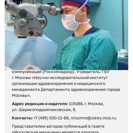
02.08.2026
№ 29 (427)
Травма из-за кольца
Регистрационное свидетельство ПИ № ФС 77 – 71880
от 13 декабря 2017 г.
Выдано Федеральной службой по надзору в сфере
связи, информационных технологий и массовых
коммуникаций (Роскомнадзор). Учредитель: ГБУ
г. Москвы «Научно-исследовательский институт
организации здравоохранения и медицинского
менеджмента Департамента здравоохранения города
Москвы».
Адрес редакции и издателя:
115088, г. Москва,
ул. Шарикоподшипниковская, 9.
Контакты:
+7 (495) 530-12-89, niiozmm@zdrav.mos.ru.
Представителем авторов публикаций в газете
«Московская медицина» является издатель.