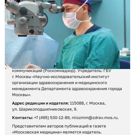
02.08.2026
№ 29 (427)
Травма из-за кольца
Регистрационное свидетельство ПИ № ФС 77 – 71880
от 13 декабря 2017 г.
Выдано Федеральной службой по надзору в сфере
связи, информационных технологий и массовых
коммуникаций (Роскомнадзор). Учредитель: ГБУ
г. Москвы «Научно-исследовательский институт
организации здравоохранения и медицинского
менеджмента Департамента здравоохранения города
Москвы».
Адрес редакции и издателя:
115088, г. Москва,
ул. Шарикоподшипниковская, 9.
Контакты:
+7 (495) 530-12-89, niiozmm@zdrav.mos.ru.
Представителем авторов публикаций в газете
«Московская медицина» является издатель.