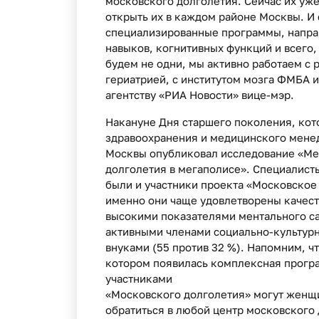
московского долголетия. Сейчас их уже
открыть их в каждом районе Москвы. И 
специализированные программы, напра
навыков, когнитивных функций и всего,
будем не одни, мы активно работаем с
гериатрией, с институтом мозга ФМБА и
агентству «РИА Новости» вице-мэр.
Накануне Дня старшего поколения, кот
здравоохранения и медицинского мене
Москвы опубликовал исследование «Мен
долголетия в мегаполисе». Специалист
были и участники проекта «Московское 
именно они чаще удовлетворены качест
высокими показателями ментального сам
активными членами социально-культурн
внуками (55 против 32 %). Напомним, ч
котором появилась комплексная програ
участниками
«Московского долголетия» могут женщин
обратиться в любой центр московского 