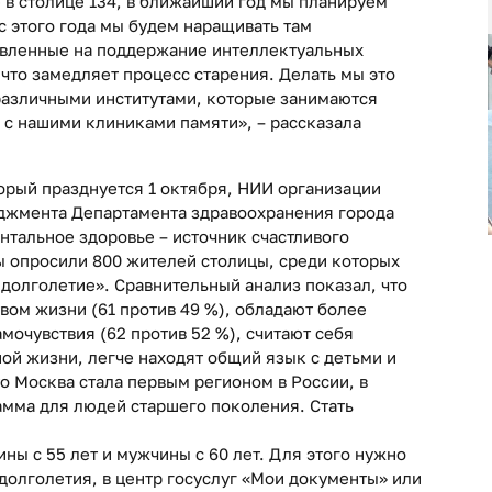
 в столице 134, в ближайший год мы планируем
с этого года мы будем наращивать там
вленные на поддержание интеллектуальных
 что замедляет процесс старения. Делать мы это
 различными институтами, которые занимаются
 с нашими клиниками памяти», – рассказала
орый празднуется 1 октября, НИИ организации
джмента Департамента здравоохранения города
тальное здоровье – источник счастливого
ы опросили 800 жителей столицы, среди которых
долголетие». Сравнительный анализ показал, что
вом жизни (61 против 49 %), обладают более
очувствия (62 против 52 %), считают себя
ой жизни, легче находят общий язык с детьми и
то Москва стала первым регионом в России, в
мма для людей старшего поколения. Стать
ы с 55 лет и мужчины с 60 лет. Для этого нужно
долголетия, в центр госуслуг «Мои документы» или