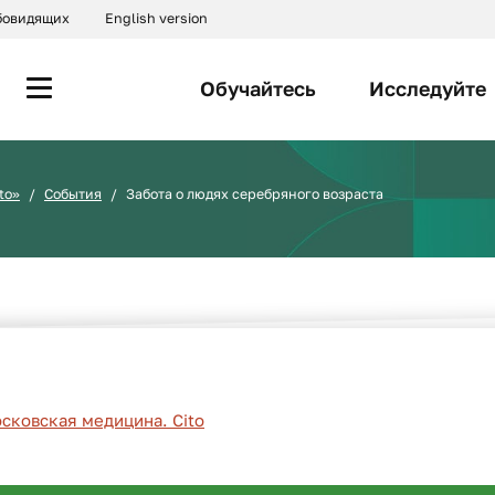
абовидящих
English version
Обучайтесь
Исследуйте
to»
События
Забота о людях серебряного возраста