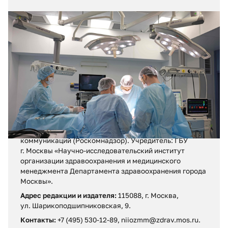
31.05.2026
№ 20 (418)
Врождённая аномалия
Регистрационное свидетельство ПИ № ФС 77 – 71880
от 13 декабря 2017 г.
Выдано Федеральной службой по надзору в сфере
связи, информационных технологий и массовых
коммуникаций (Роскомнадзор). Учредитель: ГБУ
г. Москвы «Научно-исследовательский институт
организации здравоохранения и медицинского
менеджмента Департамента здравоохранения города
Москвы».
Адрес редакции и издателя:
115088, г. Москва,
ул. Шарикоподшипниковская, 9.
Контакты:
+7 (495) 530-12-89, niiozmm@zdrav.mos.ru.