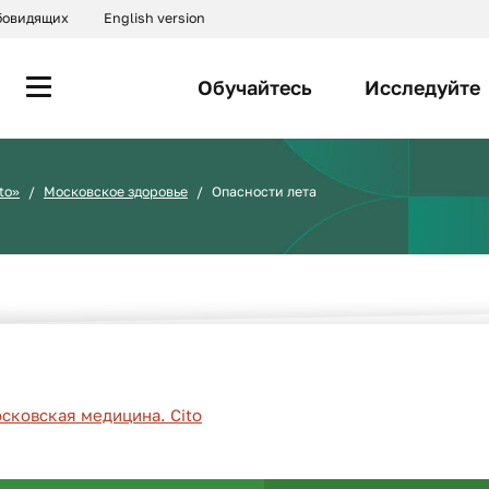
абовидящих
English version
Обучайтесь
Исследуйте
to»
Московское здоровье
Опасности лета