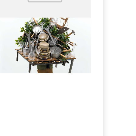
25.07.2026
№ 28 (426)
Расстаться с вещью без
чувства вины