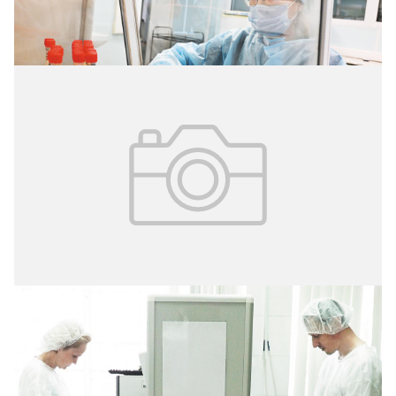
заболеваний. Современный подход
16.07.2026
№ 3 (73)
Важное звено в диагностике и
профилактике распространения ВИЧ-
инфекции