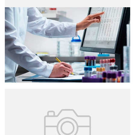
13.09.2024
№ 4 (62)
Медицинская статистика в
трансформации здравоохранения
Задачи сбора, обработки и анализа данных о работе
всех медицинских организаций системы
здравоохранения Москвы, включая цифровую
трансформацию этой сферы и управление данными,
возложены на Центр медицинской статистики.