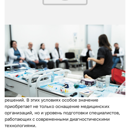
16.07.2026
№ 3 (73)
Формирование кадрового потенциала
лабораторных специалистов для
стационаров Москвы
Современная лабораторная диагностика стремительно
развивается. В клиническую практику активно
внедряются молекулярно-генетические исследования,
автоматизированные лабораторные комплексы,
цифровые технологии и системы поддержки принятия
решений. В этих условиях особое значение
приобретает не только оснащение медицинских
организаций, но и уровень подготовки специалистов,
работающих с современными диагностическими
технологиями.