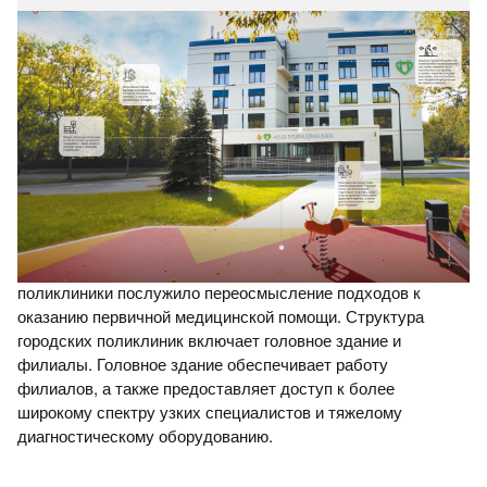
20.05.2026
№ 2(72)
Московский стандарт поликлиники:
доступность, качество, ориентир на
пациента
Внедрение нового московского стандарта поликлиник
– один из инструментов создания комфортной
социальной среды в мегаполисе, которая помогает
повышать уровень здоровья и благополучия
Основой создания московского стандарта
горожан.
поликлиники послужило переосмысление подходов к
оказанию первичной медицинской помощи.
Структура
городских поликлиник включает головное
здание и
филиалы.
Головное здание обеспечивает работу
филиалов, а также предоставляет доступ к более
широкому спектру узких специалистов и тяжелому
диагностическому оборудованию.