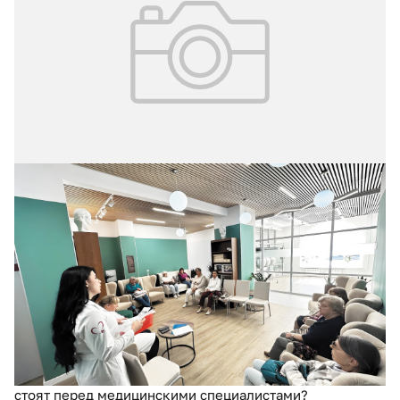
02.04.2025
№ 1 (65)
Московские медицинские специалисты
как проводники здорового образа
жизни
Медицина образа жизни, делающая акцент на
укрепляющей здоровье силе ежедневных привычек и
практик, сегодня развивается в качестве одного из
направлений профилактического здравоохранения.
Какие задачи в формировании здоровых привычек
стоят перед медицинскими специалистами?