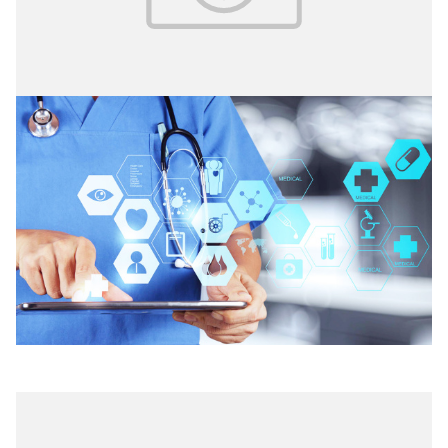
13.09.2024
№ 4 (62)
Роль и место социо­гуманитарных
исследований в сфере
здравоохранения
В век цифровизации и перехода на модель медицины,
где в центре внимания стоит человек, роль социологии
и социогуманитарных технологий как инструмента для
управления качеством медицинской помощи и ее
развития существенно возрастает.