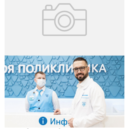
03.04.2024
№ 1 (59)
Искусственный интеллект в
амбулаторном звене. Московские
кейсы
Внедрение искусственного интеллекта в поликлиниках
Москвы стало переломным моментом на пути перехода
к более технологически продвинутой модели
медицинского обслуживания. Анализ медицинских
данных с использованием современных алгоритмов и