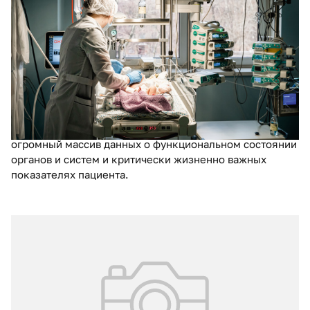
Искусственный интеллект в детской
анестезиологии и реанимации
Искусственный интеллект уже сегодня широко
применяется в различных областях здравоохранения.
Будущее его еще более многообещающе. Но особенно
велики перспективы его использования в отделениях
реанимации и интенсивной терапии, где необходимо
быстро и качественно обработать и проанализировать
огромный массив данных о функциональном состоянии
органов и систем и критически жизненно важных
показателях пациента.