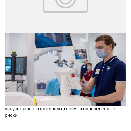
03.04.2024
№ 1 (59)
Искусственный интеллект-
возможности, риски, программа
действий
Для медицины искусственный интеллект имеет ряд
важных преимуществ: он обеспечивает диагностику в
150 раз быстрее, чем человек, считывает результаты
тестов, помогает подбирать наиболее эффективные
лекарства. Однако наряду c достоинствами технологии
искусственного интеллекта несут и определенные
риски.