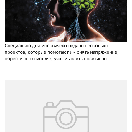
здоровью
Жители больших городов чаще других страдают от
ментальных расстройств, таких как депрессия и
тревожность. Для них профилактика ментальных
нарушений особенно важна, поскольку их жизнь
сопряжена с огромной стрессовой нагрузкой.
Специально для москвичей создано несколько
проектов, которые помогают им снять напряжение,
обрести спокойствие, учат мыслить позитивно.