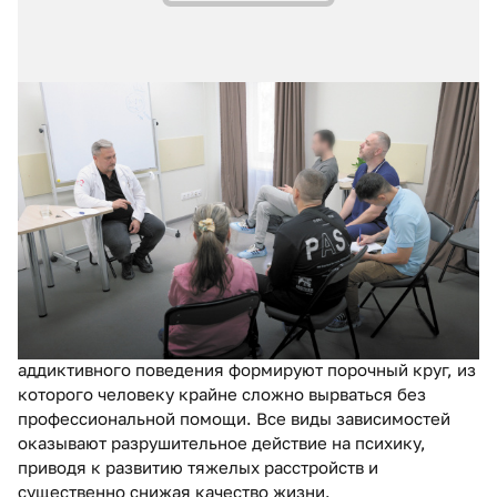
26.09.2025
№ 4 (68)
Влияние зависимостей на психическое
здоровье: механизмы, последствия и
пути восстановления
Современная медицина рассматривает зависимость
как комплексное заболевание, затрагивающее
физическое и психическое здоровье человека.
Алкогольная, наркотическая и никотиновая
зависимости, а также нехимические формы
аддиктивного поведения формируют порочный круг, из
которого человеку крайне сложно вырваться без
профессиональной помощи. Все виды зависимостей
оказывают разрушительное действие на психику,
приводя к развитию тяжелых расстройств и
существенно снижая качество жизни.