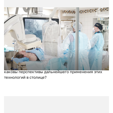
31.07.2025
№ 3 (67)
Динамика рентгенэндо-васкулярных
вмешательств в Москве за 10 лет
За последние десять лет в Москве произошел
значительный рост числа рентгенэндоваскулярных
вмешательств, что привело к повышению доступности
высокотехнологичной помощи. Как развитие
рентгенэндоваскулярной хирургии повлияло на
качество лечения кардиологических пациентов и
каковы перспективы дальнейшего применения этих
технологий в столице?