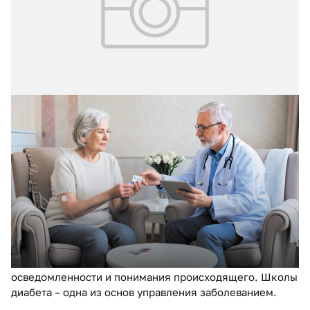
16.12.2025
№ 6 (70)
Возможно ли успешное лечение
сахарного диабета без обучения
больных управлению своим
заболеванием?
Пациенты с хроническими заболеваниями, к которым
относится и сахарный диабет, нуждаются в постоянном
контроле собственного состояния. Это требует от
каждого из них достаточно высокого уровня
осведомленности и понимания происходящего. Школы
диабета – одна из основ управления заболеванием.