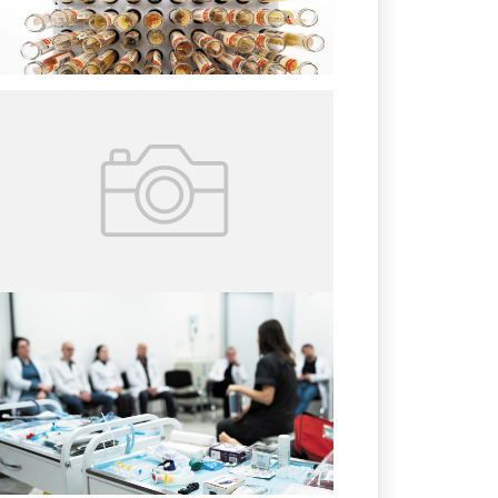
городского стационара
16.07.2026
№ 3 (73)
Формирование кадрового
потенциала лабораторных
специалистов для
стационаров Москвы