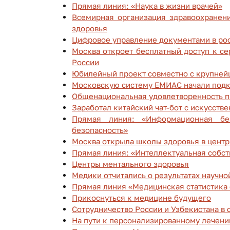
Прямая линия: «Наука в жизни врачей»
Всемирная организация здравоохранени
здоровья
Цифровое управление документами в ро
Москва откроет бесплатный доступ к се
России
Юбилейный проект совместно с крупне
Московскую систему ЕМИАС начали подк
Общенациональная удовлетворенность п
Заработал китайский чат-бот с искусст
Прямая линия: «Информационная бе
безопасность»
Москва открыла школы здоровья в центр
Прямая линия: «Интеллектуальная собст
Центры ментального здоровья
Медики отчитались о результатах научно
Прямая линия «Медицинская статистика
Прикоснуться к медицине будущего
Сотрудничество России и Узбекистана в
На пути к персонализированному лечени