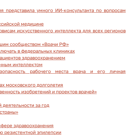
я представила умного ИИ-консультанта по вопросам
ссийской медицине
рвисам искусственного интеллекта для всех регионов
йшим сообществом «Врачи РФ»
лючать в федеральных клиниках
ациентов здравоохранением
венным интеллектом
зопасность рабочего места врача и его личная
ах московского долголетия
венность изобретений и проектов врачей»
й деятельности за год
 страны»
 сфере здравоохранения
ю резистентной эпилепсии