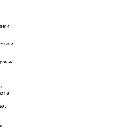
енки
тствии
ровья.
я
ют в
ья.
в