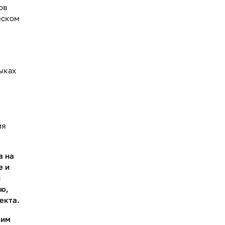
ов
еском
ыках
я
ия
а на
е и
ы
ую,
екта.
ким