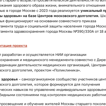
жания здорового образа жизни, внимательного отношения
ью в городе Москве с 2023 года реализуется
уникальный п
ы здоровья» на базе Центров московского долголетия.
Шк
ья функционируют на основании совместного приказа
амента труда и социальной защиты населения города Моск
тамента здравоохранения города Москвы №390/330А от 18 
нтация проекта
 разработан и осуществляется НИИ организации
оохранения и медицинского менеджмента совместно с Дир
ординации деятельности медицинских организаций, Центра
вского долголетия, проектом «Поликлиника».
 здоровья
– самоорганизуемое сообщество участников цен
ского долголетия, которое формируется для получения
ических навыков по управлению индивидуальным здоровьем
бидными состояниями под контролем медицинских работни
просвещение и обучение жителей Москвы старшего поколе