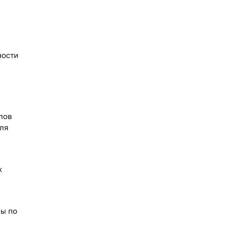
ности
лов
для
х
лы по