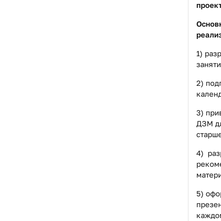
проек
Основ
реали
1) раз
заняти
2) под
календ
3) при
ДЗМ дл
старш
4) раз
реком
матери
5) оф
презен
каждо