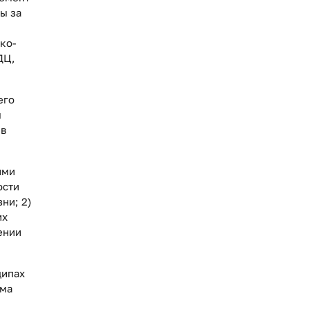
ы за
ко-
ДЦ,
его
ы
 в
ими
ости
ни; 2)
их
ении
ципах
мма