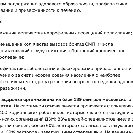
сам поддержания здорового образа жизни, профилактики
ваний и приверженности к лечению.
и:
ижение количества непрофильных посещений поликлиник;
еньшение количества вызовов бригад СМП и числа
спитализаций в виду снижения обострений хронических
болеваний;
офилактика заболеваний и формирование приверженности 
чению за счет информирования населения о наиболее
фективных методах укрепления здоровья и ведения здоро
раза жизни.
 здоровья организована на базе 139 центров московского
летия.
На системной основе занятия проводятся с привлече
100 медицинских работников, которые являются сотрудник
нских организаций ДЗМ: 88% врачей-специалистов имели 
дении лекций; более 60% лекторов являлись практикующи
и, 39% лекторов - заведующими отделениями. На данный 