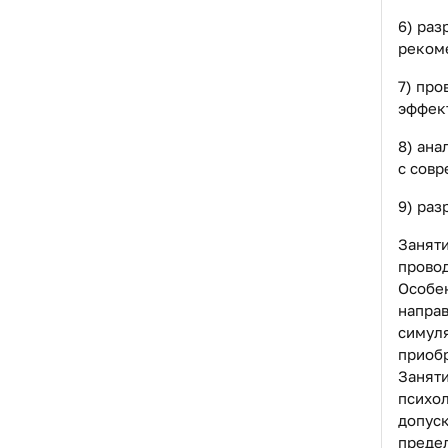
6) раз
реком
7) про
эффект
8) ана
с сов
9) раз
Заняти
провод
Особен
направ
симул
приобр
Заняти
психол
допуск
предел