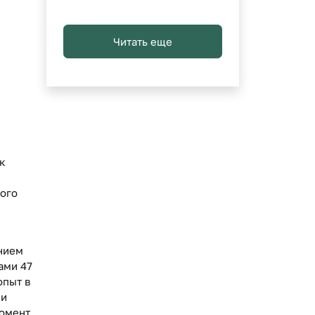
Читать еще
к
вого
нием
ами 47
опыт в
ми
момент