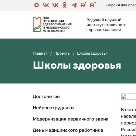
Версия для сл
Ведущий научный
институт столичного
здравоохранения
Главная
Проекты
Школы здоровья
Школы здоровья
Долголетие
Нейросотрудники
В соот
насел
Модернизация первичного звена
период
Россий
День медицинского работника
Москвы