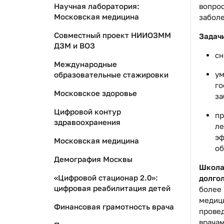
вопро
Научная лаборатория:
Московская медицина
заболе
Совместный проект НИИОЗММ
Задач
ДЗМ и ВОЗ
сн
Международные
ум
образовательные стажировки
го
Московское здоровье
за
Цифровой контур
пр
здравоохранения
ле
эф
Московская медицина
об
Демография Москвы
Школа
«Цифровой стационар 2.0»:
долго
цифровая реабилитация детей
более 
медици
Финансовая грамотность врача
прове
врачам