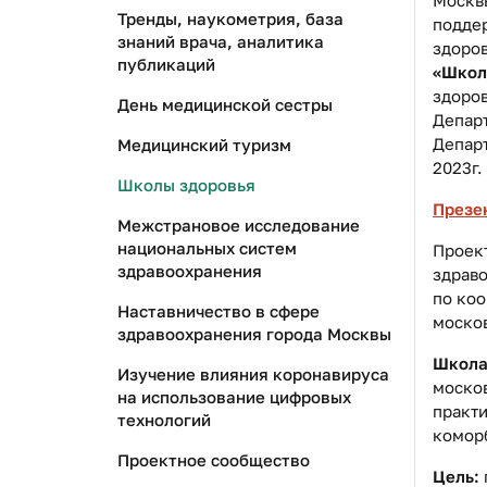
Тренды, наукометрия, база
поддер
знаний врача, аналитика
здоров
публикаций
«Школ
здоров
День медицинской сестры
Департ
Депар
Медицинский туризм
2023г.
Школы здоровья
Презе
Межстрановое исследование
национальных систем
Проект
здравоохранения
здрав
по ко
Наставничество в сфере
моско
здравоохранения города Москвы
Школа
Изучение влияния коронавируса
москов
на использование цифровых
практ
технологий
комор
Проектное сообщество
Цель: