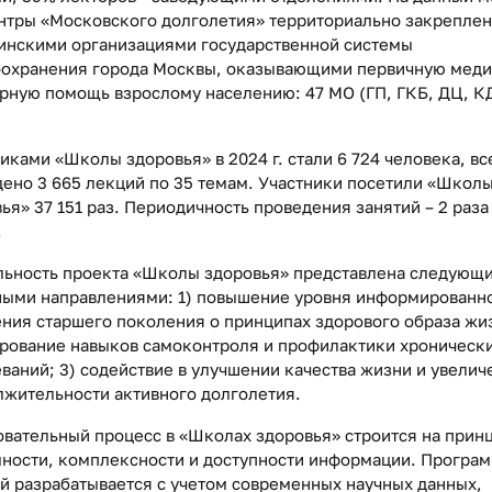
нтры «Московского долголетия» территориально закреплен
инскими организациями государственной системы
оохранения города Москвы, оказывающими первичную меди
рную помощь взрослому населению: 47 МО (ГП, ГКБ, ДЦ, К
иками «Школы здоровья» в 2024 г. стали 6 724 человека, вс
ено 3 665 лекций по 35 темам. Участники посетили «Школ
ья» 37 151 раз. Периодичность проведения занятий – 2 раза
.
льность проекта «Школы здоровья» представлена следующ
ными направлениями: 1) повышение уровня информированн
ния старшего поколения о принципах здорового образа жиз
рование навыков самоконтроля и профилактики хроническ
ваний; 3) содействие в улучшении качества жизни и увелич
жительности активного долголетия.
вательный процесс в «Школах здоровья» строится на прин
ности, комплексности и доступности информации. Програ
й разрабатывается с учетом современных научных данных,