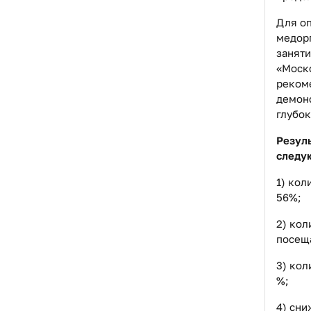
Для о
медор
заняти
«Моск
реком
демон
глубок
Резул
следу
1) кол
56%;
2) кол
посещ
3) кол
%;
4) сн