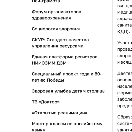
Пси-грамота
все це
Форум организаторов
медиц
здравоохранения
здрав
санита
Социология здоровья
КДП).
СКУР: Стандарт качества
Участн
управления ресурсами
провед
здоров
Единая платформа регистров
месяц
НИИОЗММ ДЗМ
Деяте
Специальный проект года к 80-
основ
летию Победы
населе
Здоровая улыбка детям столицы
форми
заболе
ТВ «Доктор»
продол
«Открытые реанимации»
Образо
систем
Мастер-классы по английскому
заняти
языку