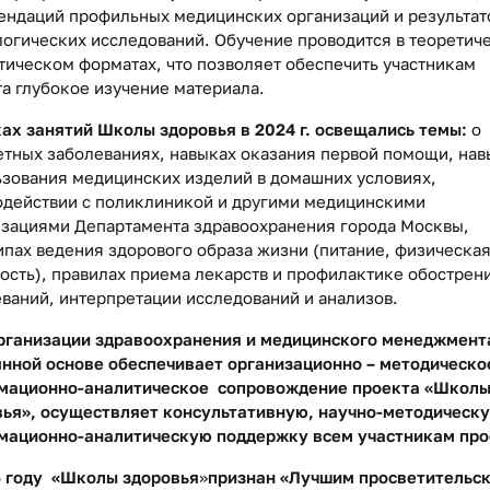
ендаций профильных медицинских организаций и результат
огических исследований. Обучение проводится в теоретич
тическом форматах, что позволяет обеспечить участникам
а глубокое изучение материала.
ах занятий Школы здоровья в 2024 г. освещались темы:
о
тных заболеваниях, навыках оказания первой помощи, нав
зования медицинских изделий в домашних условиях,
одействии с поликлиникой и другими медицинскими
изациями Департамента здравоохранения города Москвы,
пах ведения здорового образа жизни (питание, физическа
ость), правилах приема лекарств и профилактике обострен
ваний, интерпретации исследований и анализов.
рганизации здравоохранения и медицинского менеджмент
янной основе обеспечивает организационно – методическо
мационно-аналитическое сопровождение проекта «Школ
вья», осуществляет консультативную, научно-методическ
мационно-аналитическую поддержку всем участникам про
5 году «Школы здоровья
»
признан «Лучшим просветительс