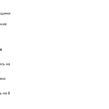
дящими
ские
а
ось на
вно
ь на 8