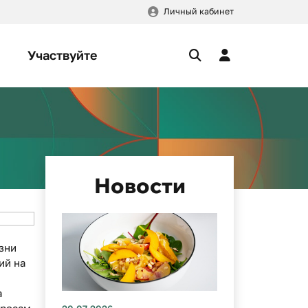
Личный кабинет
Участвуйте
Новости
зни
ий на
а
просам