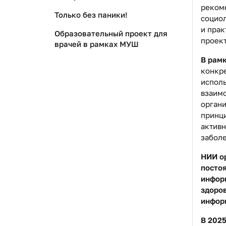
реком
Только без паники!
социол
и прак
Образовательный проект для
проект
врачей в рамках МУШ
В рамк
конкре
исполь
взаим
орган
принци
активн
заболе
НИИ о
посто
инфор
здоро
инфор
В 202