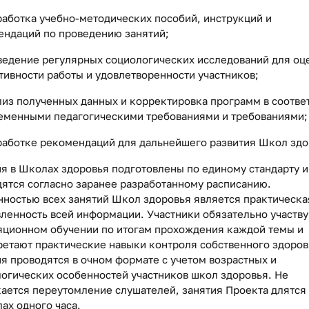
работка учебно-методических пособий, инструкций и
ендаций по проведению занятий;
ведение регулярных социологических исследований для оц
ивности работы и удовлетворенности участников;
лиз полученных данных и корректировка программ в соотве
ременными педагогическими требованиями и требованиями;
работке рекомендаций для дальнейшего развития Школ здо
я в Школах здоровья подготовлены по единому стандарту и
ятся согласно заранее разработанному расписанию.
ностью всех занятий Школ здоровья является практическа
ленность всей информации. Участники обязательно участву
яционном обучении по итогам прохождения каждой темы и
етают практические навыки контроля собственного здоров
я проводятся в очном формате с учетом возрастных и
огических особенностей участников школ здоровья. Не
ается переутомление слушателей, занятия Проекта длятся 
ах одного часа.