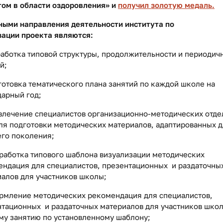
том в области оздоровления» и
получил золотую медаль.
ными направления деятельности института по
зации проекта являются:
работка типовой структуры, продолжительности и периодич
й;
готовка тематического плана занятий по каждой школе на
арный год;
влечение специалистов организационно-методических отде
я подготовки методических материалов, адаптированных 
его поколения;
работка типового шаблона визуализации методических
ендация для специалистов, презентационных и раздаточны
алов для участников школы;
ормление методических рекомендация для специалистов,
тационных и раздаточных материалов для участников шко
му занятию по установленному шаблону;