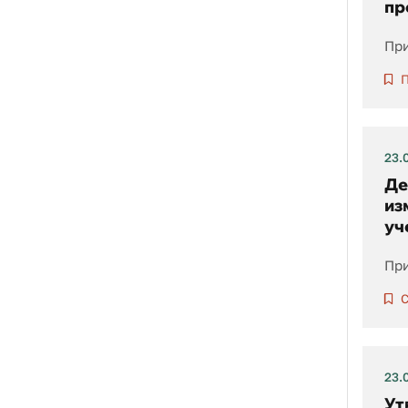
пр
При
П
23.
Де
из
уч
При
С
23.
Ут