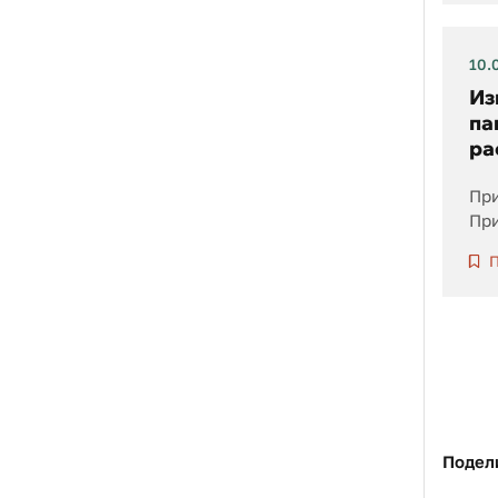
10.
Из
па
ра
При
При
П
Подел