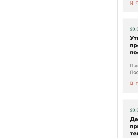
С
20.
Ут
пр
по
При
Пос
П
20.
Де
пр
те