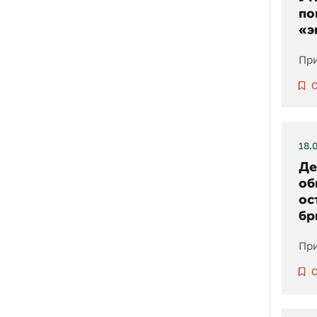
по
«э
При
С
18.
Де
об
ос
бр
При
С