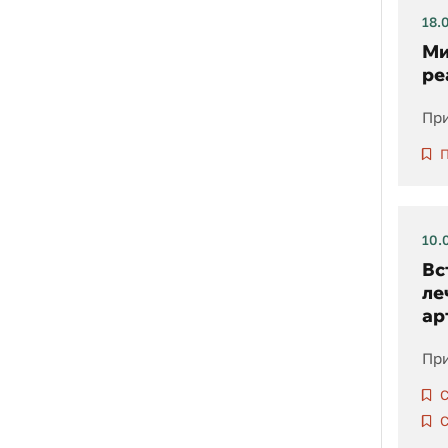
18.
Ми
ре
При
П
10.
Вс
ле
ар
При
С
С