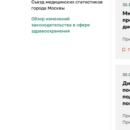
Съезд медицинских статистиков
30.
города Москвы
Ми
Обзор изменений
пр
законодательства в сфере
ди
здравоохранения
При
П
30.
Ди
по
по
по
При
При