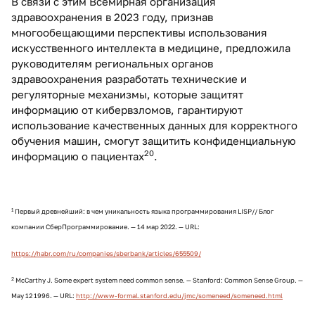
В связи с этим Всемирная организация
здравоохранения в 2023 году, признав
многообещающими перспективы использования
искусственного интеллекта в медицине, предложила
руководителям региональных органов
здравоохранения разработать технические и
регуляторные механизмы, которые защитят
информацию от кибервзломов, гарантируют
использование качественных данных для корректного
обучения машин, смогут защитить конфиденциальную
20
информацию о пациентах
.
1
Первый древнейший: в чем уникальность языка программирования LISP// Блог
компании СберПрограммирование. — 14 мар 2022. — URL:
https://habr.com/ru/companies/sberbank/articles/655509/
2
McCarthy J. Some expert system need common sense. — Stanford: Common Sense Group. —
May 12 1996. — URL:
http://www-formal.stanford.edu/jmc/someneed/someneed.html