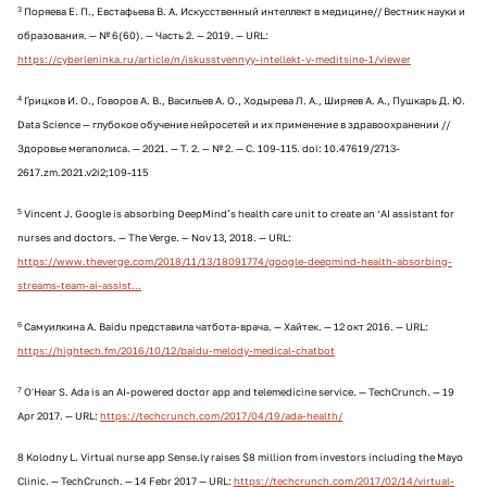
3
Поряева Е. П., Евстафьева В. А. Искусственный интеллект в медицине// Вестник науки и
образования. — № 6(60). — Часть 2. — 2019. — URL:
https://cyberleninka.ru/article/n/iskusstvennyy-intellekt-v-meditsine-1/viewer
4
Грицков И. О., Говоров А. В., Васильев А. О., Ходырева Л. А., Ширяев А. А., Пушкарь Д. Ю.
Data Science — глубокое обучение нейросетей и их применение в здравоохранении //
Здоровье мегаполиса. — 2021. — Т. 2. — № 2. — С. 109-115. dоi: 10.47619/2713-
2617.zm.2021.v2i2;109-115
5
Vincent J. Google is absorbing DeepMind’s health care unit to create an ‘AI assistant for
nurses and doctors. — The Verge. — Nov 13, 2018. — URL:
https://www.theverge.com/2018/11/13/18091774/google-deepmind-health-absorbing-
streams-team-ai-assist...
6
Самуилкина А. Baidu представила чатбота-врача. — Хайтек. — 12 окт 2016. — URL:
https://hightech.fm/2016/10/12/baidu-melody-medical-chatbot
7
O'Hear S. Ada is an AI-powered doctor app and telemedicine service. — TechCrunch. — 19
Apr 2017. — URL:
https://techcrunch.com/2017/04/19/ada-health/
8 Kolodny L. Virtual nurse app Sense.ly raises $8 million from investors including the Mayo
Clinic. — TechCrunch. — 14 Febr 2017 — URL:
https://techcrunch.com/2017/02/14/virtual-