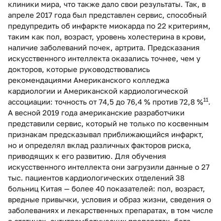
клиники мира, что также дало свои результаты. Так, в
апреле 2017 года был представлен сервис, способный
предупредить об инфаркте миокарда по 22 критериям,
таким как пол, возраст, уровень холестерина в крови,
наличие заболеваний почек, артрита. Предсказания
искусственного интеллекта оказались точнее, чем у
докторов, которые руководствовались
рекомендациями Американского колледжа
кардиологии и Американской кардиологической
11
ассоциации: точность от 74,5 до 76,4 % против 72,8 %
.
А весной 2019 года американские разработчики
представили сервис, который не только по косвенным
признакам предсказывал приближающийся инфаркт,
но и определял вклад различных факторов риска,
приводящих к его развитию. Для обучения
искусственного интеллекта они загрузили данные о 27
тыс. пациентов кардиологических отделений 38
больниц Китая — более 40 показателей: пол, возраст,
вредные привычки, условия и образ жизни, сведения о
заболеваниях и лекарственных препаратах, в том числе
о статинах, антитромботических препаратах, бета-