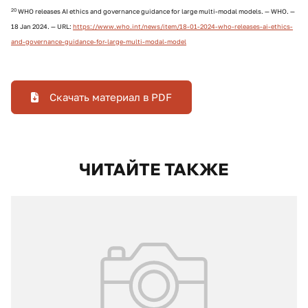
20
WHO releases AI ethics and governance guidance for large multi-modal models. — WHO. —
18 Jan 2024. — URL:
https://www.who.int/news/item/18-01-2024-who-releases-ai-ethics-
and-governance-guidance-for-large-multi-modal-model
Скачать материал в PDF
ЧИТАЙТЕ ТАКЖЕ