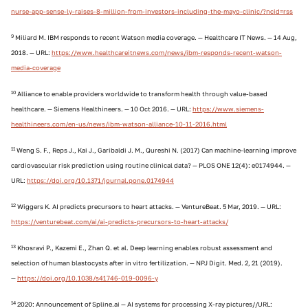
nurse-app-sense-ly-raises-8-million-from-investors-including-the-mayo-clinic/?ncid=rss
9
Miliard M. IBM responds to recent Watson media coverage. — Healthcare IT News. — 14 Aug,
2018. — URL:
https://www.healthcareitnews.com/news/ibm-responds-recent-watson-
media-coverage
10
Alliance to enable providers worldwide to transform health through value-based
healthcare. — Siemens Healthineers. — 10 Oct 2016. — URL:
https://www.siemens-
healthineers.com/en-us/news/ibm-watson-alliance-10-11-2016.html
11
Weng S. F., Reps J., Kai J., Garibaldi J. M., Qureshi N. (2017) Can machine-learning improve
cardiovascular risk prediction using routine clinical data? — PLOS ONE 12(4): e0174944. —
URL:
https://doi.org/10.1371/journal.pone.0174944
12
Wiggers K. AI predicts precursors to heart attacks. — VentureBeat. 5 Mar, 2019. — URL:
https://venturebeat.com/ai/ai-predicts-precursors-to-heart-attacks/
13
Khosravi P., Kazemi E., Zhan Q. et al. Deep learning enables robust assessment and
selection of human blastocysts after in vitro fertilization. — NPJ Digit. Med. 2, 21 (2019).
—
https://doi.org/10.1038/s41746-019-0096-y
14
2020: Announcement of Spline.ai — AI systems for processing X-ray pictures//URL: