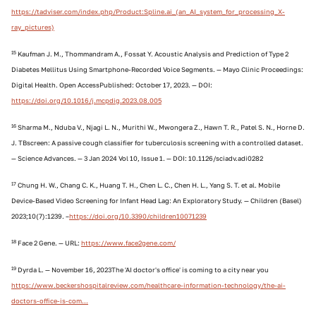
https://tadviser.com/index.php/Product:Spline.ai_(an_AI_system_for_processing_X-
ray_pictures)
15
Kaufman J. M., Thommandram A., Fossat Y. Acoustic Analysis and Prediction of Type 2
Diabetes Mellitus Using Smartphone-Recorded Voice Segments. — Mayo Clinic Proceedings:
Digital Health. Open AccessPublished: October 17, 2023. — DOI:
https://doi.org/10.1016/j.mcpdig.2023.08.005
16
Sharma M., Nduba V., Njagi L. N., Murithi W., Mwongera Z., Hawn T. R., Patel S. N., Horne D.
J. TBscreen: A passive cough classifier for tuberculosis screening with a controlled dataset.
— Science Advances. — 3 Jan 2024 Vol 10, Issue 1. — DOI: 10.1126/sciadv.adi0282
17
Chung H. W., Chang C. K., Huang T. H., Chen L. C., Chen H. L., Yang S. T. et al. Mobile
Device-Based Video Screening for Infant Head Lag: An Exploratory Study. — Children (Basel)
2023;10(7):1239. –
https://doi.org/10.3390/children10071239
18
Face 2 Gene. — URL:
https://www.face2gene.com/
19
Dyrda L. — November 16, 2023The 'AI doctor's office' is coming to a city near you
https://www.beckershospitalreview.com/healthcare-information-technology/the-ai-
doctors-office-is-com...