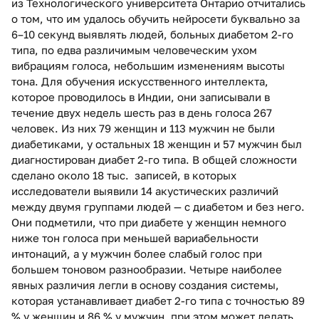
из Технологического университета Онтарио отчитались
о том, что им удалось обучить нейросети буквально за
6–10 секунд выявлять людей, больных диабетом 2-го
типа, по едва различимым человеческим ухом
вибрациям голоса, небольшим изменениям высоты
тона. Для обучения искусственного интеллекта,
которое проводилось в Индии, они записывали в
течение двух недель шесть раз в день голоса 267
человек. Из них 79 женщин и 113 мужчин не были
диабетиками, у остальных 18 женщин и 57 мужчин был
диагностирован диабет 2-го типа. В общей сложности
сделано около 18 тыс. записей, в которых
исследователи выявили 14 акустических различий
между двумя группами людей — с диабетом и без него.
Они подметили, что при диабете у женщин немного
ниже тон голоса при меньшей вариабельности
интонаций, а у мужчин более слабый голос при
большем тоновом разнообразии. Четыре наиболее
явных различия легли в основу создания системы,
которая устанавливает диабет 2-го типа с точностью 89
% у женщин и 86 % у мужчин, при этом может делать