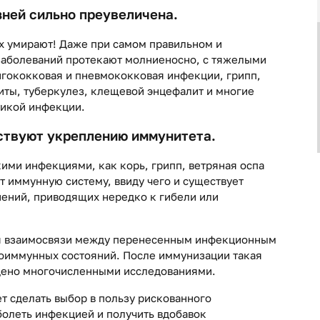
ней сильно преувеличена.
х умирают! Даже при самом правильном и
заболеваний протекают молниеносно, с тяжелыми
нгококковая и пневмококковая инфекции, грипп,
иты, туберкулез, клещевой энцефалит и многие
икой инфекции.
ствуют укреплению иммунитета.
ими инфекциями, как корь, грипп, ветряная оспа
т иммунную систему, ввиду чего и существует
ений, приводящих нередко к гибели или
я взаимосвязи между перенесенным инфекционным
тоиммунных состояний. После иммунизации такая
ждено многочисленными исследованиями.
 сделать выбор в пользу рискованного
олеть инфекцией и получить вдобавок