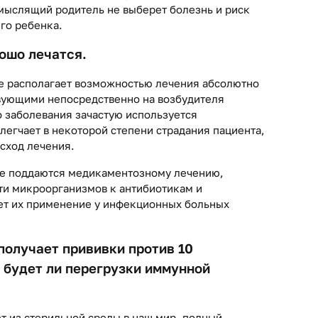
мыслящий родитель не выберет болезнь и риск
го ребенка.
ошо лечатся.
е располагает возможностью лечения абсолютно
вующими непосредственно на возбудителя
 заболевания зачастую используется
легчает в некоторой степени страдания пациента,
сход лечения.
ые поддаются медикаментозному лечению,
ти микроорганизмов к антибиотикам и
ет их применение у инфекционных больных
получает прививки против 10
 будет ли перегрузки иммунной
т из стерильной среды в наш мир, полный