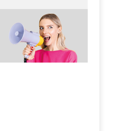
13.04.2026
№ 13 (361)
От шёпота до крика