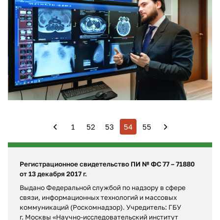
Рейтинг отделений лучевой
диагностики
Московское региональное отделение Российского
общества рентгенологов и радиологов объявило старт
приема заявок на участие в IV Всероссийском рейтинге
отделений лучевой диагностики.
1
52
53
54
55
Регистрационное свидетельство ПИ № ФС 77 – 71880
от 13 декабря 2017 г.
Выдано Федеральной службой по надзору в сфере
связи, информационных технологий и массовых
коммуникаций (Роскомнадзор). Учредитель: ГБУ
г. Москвы «Научно-исследовательский институт