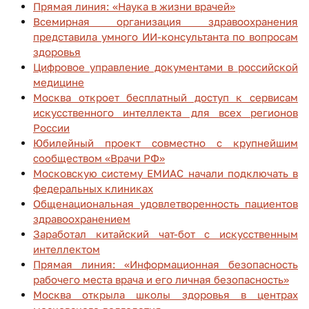
Прямая линия: «Наука в жизни врачей»
Всемирная организация здравоохранения
представила умного ИИ-консультанта по вопросам
здоровья
Цифровое управление документами в российской
медицине
Москва откроет бесплатный доступ к сервисам
искусственного интеллекта для всех регионов
России
Юбилейный проект совместно с крупнейшим
сообществом «Врачи РФ»
Московскую систему ЕМИАС начали подключать в
федеральных клиниках
Общенациональная удовлетворенность пациентов
здравоохранением
Заработал китайский чат-бот с искусственным
интеллектом
Прямая линия: «Информационная безопасность
рабочего места врача и его личная безопасность»
Москва открыла школы здоровья в центрах