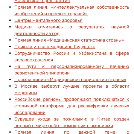
московского долголетия
Прямая линия: «Интеллектуальная собственность
изобретений и проектов врачей»
Центры ментального здоровья
Медики отчитались о результатах научной
деятельности за год
Прямая линия «Медицинская статистика страны»
Прикоснуться к медицине будущего
Сотрудничество России и Узбекистана в сфере
здравоохранения
На пути к персонализированному лечению
резистентной эпилепсии
Прямая линия «Медицинская социология страны»
В Москве выберут лучшие проекты в области
медицины
Российские регионы продолжают подключаться к
столичной платформе для расшифровки лучевых
исследований
Будущее ухода за пожилыми: в Китае создан
первый в мире робот-помощник с эмоциями
Прямая линия по важной теме: о