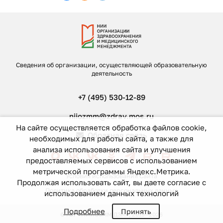
Сведения об организации, осуществляющей образовательную
деятельность
+7 (495) 530-12-89
niiozmm@zdrav.mos.ru
На сайте осуществляется обработка файлов cookie,
Обратная связь
необходимых для работы сайта, а также для
анализа использования сайта и улучшения
предоставляемых сервисов с использованием
метрической программы Яндекс.Метрика.
Условия использования Сайта
Продолжая использовать сайт, вы даете согласие с
Политика обработки персональных данных
использованием данных технологий
Подробнее
Принять
© ГБУ «НИИОЗММ ДЗМ», 2019—2026