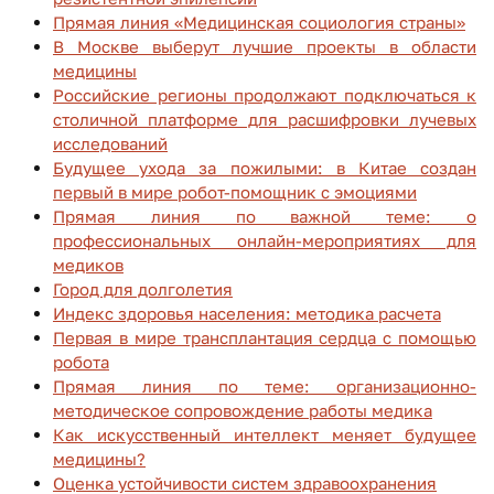
Прямая линия «Медицинская социология страны»
В Москве выберут лучшие проекты в области
медицины
Российские регионы продолжают подключаться к
столичной платформе для расшифровки лучевых
исследований
Будущее ухода за пожилыми: в Китае создан
первый в мире робот-помощник с эмоциями
Прямая линия по важной теме: о
профессиональных онлайн-мероприятиях для
медиков
Город для долголетия
Индекс здоровья населения: методика расчета
Первая в мире трансплантация сердца с помощью
робота
Прямая линия по теме: организационно-
методическое сопровождение работы медика
Как искусственный интеллект меняет будущее
медицины?
Оценка устойчивости систем здравоохранения