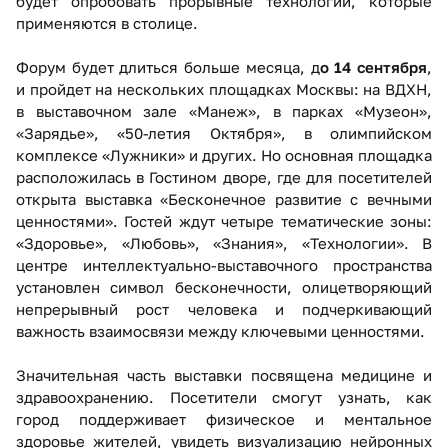
будет опробовать прорывные технологии, которые
применяются в столице.
Форум будет длиться больше месяца, д
о 14 сентября
,
и пройдет на нескольких площадках Москвы: на ВДХН,
в выставочном зале «Манеж», в парках «Музеон»,
«Зарядье», «50-летия Октября», в олимпийском
комплексе «Лужники» и других. Но основная площадка
расположилась в Гостином дворе, где для посетителей
открыта выставка «Бесконечное развитие с вечными
ценностями». Гостей ждут четыре тематические зоны:
«Здоровье», «Любовь», «Знания», «Технологии». В
центре интеллектуально-выставочного пространства
установлен символ бесконечности, олицетворяющий
непрерывный рост человека и подчеркивающий
важность взаимосвязи между ключевыми ценностями.
Значительная часть выставки посвящена медицине и
здравоохранению. Посетители смогут узнать, как
город поддерживает физическое и ментальное
здоровье жителей, увидеть визуализацию нейронных