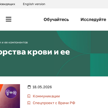
абовидящих
English version
Обучайтесь
Исследуйте
и и ее компонентов
рства крови и ее
18.05.2026
Коммуникации
Спецпроект с Врачи РФ