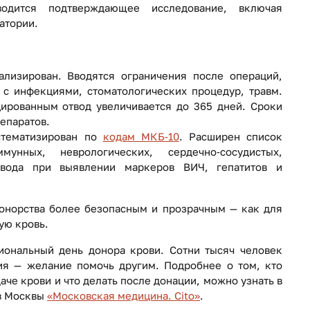
водится подтверждающее исследование, включая
атории.
лизирован. Вводятся ограничения после операций,
а с инфекциями, стоматологических процедур, травм.
ированным отвод увеличивается до 365 дней. Сроки
епаратов.
стематизирован по
кодам МКБ‑10
. Расширен список
мунных, неврологических, сердечно‑сосудистых,
отвода при выявлении маркеров ВИЧ, гепатитов и
онорства более безопасным и прозрачным — как для
кую кровь.
иональный день донора крови. Сотни тысяч человек
ия — желание помочь другим. Подробнее о том, кто
аче крови и что делать после донации, можно узнать в
ов Москвы
«Московская медицина. Cito»
.